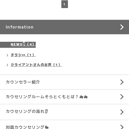
1
Information
NEWS👇️（4）
チラシ👀（1）
クライアントさんのお声（1）
カウンセラー紹介
カウセリングルームそらとくもとは？☁☁
カウセリングの流れ👂️
対面カウンセリング🐇