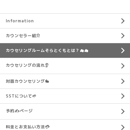
Information
カウンセラー紹介
カウセリングルームそらとくもとは？☁☁
カウセリングの流れ👂️
対面カウンセリング🐇
SSTについて🌱
予約✍ページ
料金とお支払い方法💳