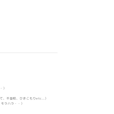
・）
、不登校、ひきこもりetc...）
、モラハラ・・）