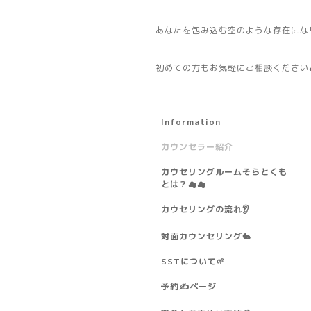
あなたを包み込む空のような存在にな
初めての方もお気軽にご相談ください
Information
カウンセラー紹介
カウセリングルームそらとくも
とは？☁☁
カウセリングの流れ👂️
対面カウンセリング🐇
SSTについて🌱
予約✍ページ