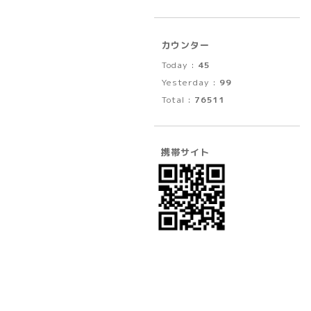
カウンター
Today :
45
Yesterday :
99
Total :
76511
携帯サイト