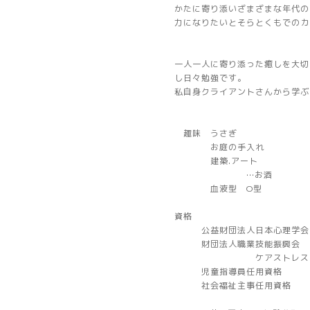
かたに寄り添いざまざまな年代の
力になりたいとそらとくもでのカ
一人一人に寄り添った癒しを大切
し日々勉強です。
私自身クライアントさんから学ぶ
趣味 うさぎ
お庭の手入れ
建築.アート
…お酒
血液型 O型
資格
公益財団法人日本心理学会
財団法人職業技能振興会
ケアストレスカ
児童指導員任用資格
社会福祉主事任用資格